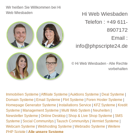
Wir heißen Sie Willkommen bei Hi
Web Wiesbaden
Hi Web Wiesbaden
Telefon : +49 611-
8907172
Email :
info@phpscripte24.de
© Hi Web Wiesbaden - Alle Rechte
vorbehalten
Immobilien Systeme
|
Affiliate Systeme
|
Auktions Systeme
|
Deal Systeme
|
Domain Systeme
|
Email Systeme
|
Flirt Systeme
|
Foren Hoster Systeme
|
Homepage Generator Systeme
|
Installations Service
|
KFZ Systeme
|
Kredit
Systeme
|
Management Systeme
|
Multi Web System
|
Neuheiten
|
Newsletter Systeme
|
Online Desktop
|
Shop & Live Shop Systeme
|
SMS
Systeme
|
Social Communitys
|
Tausch Communitys
|
Vermiet Systeme
|
Webcam Systeme
|
Webhosting Systeme
|
Webradio Systeme
|
Weitere
PHP Scripte
|
Alle unsere Systeme