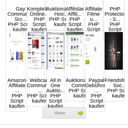
Gay
Kompletter
Auktionshaus
Affilistar
Affiliate
PHP
Community
Online...
Host...
Affili...
Filme
Protector
Scr...
PHP
PHP Script
PHP
u...
- S...
PHP Script
Script
kaufen
Script
PHP
PHP
kaufen
kaufen
kaufen
Script
Script
kaufen
kaufen
Amazon
Webcam
All in
Auktionshaus
Paypal
Friendsfol
Affiliate
Community
One
Comm...
Gebühren
Soc...
...
...
Auktio...
PHP Script
...
PHP Scri
PHP
PHP Script
PHP
kaufen
PHP
kaufen
Script
kaufen
Script
Script
kaufen
kaufen
kaufen
Weiter