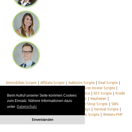
Immobilien Scripte
|
Affiliate Scripte
|
Auktions Scripte
|
Deal Scripte
|
Domain Scripte
|
Email Scripte
|
Flirt Scripte
|
Foren Hoster Scripte
|
Homepage Generator Scripte
|
Installations Service
|
KFZ Scripte
|
Kredit
Beim Aufruf unserer Seite kommen Cookies
Scripte
|
Management Scripte
|
Multi Web System
|
Neuheiten
|
zum Einsatz. Nähere Informationen dazu
Newsletter Scripte
|
Online Desktop
|
Shop & Live Shop Scripte
|
SMS
unter
Datenschutz
Scripte
|
Social Communitys
|
Tausch Communitys
|
Vermiet Scripte
|
Webcam Scripte
|
Webhosting Scripte
|
Webradio Scripte
|
Weitere PHP
Einverstanden
Scripte
|
Alle unsere Systeme