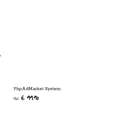
e
PhpAdMarket System
€ 99.90
Nur