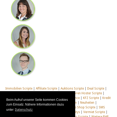
Immobilien Scripte
|
Affiliate Scripte
|
Auktions Scripte
|
Deal Scripte
|
Domain Scripte
|
Email Scripte
|
Flirt Scripte
|
Foren Hoster Scripte
|
Homepage Generator Scripte
|
Installations Service
|
KFZ Scripte
|
Kredit
Beim Aufruf unserer Seite kommen Cookies
Scripte
|
Management Scripte
|
Multi Web System
|
Neuheiten
|
zum Einsatz. Nähere Informationen dazu
Newsletter Scripte
|
Online Desktop
|
Shop & Live Shop Scripte
|
SMS
unter
Datenschutz
Scripte
|
Social Communitys
|
Tausch Communitys
|
Vermiet Scripte
|
Webcam Scripte
|
Webhosting Scripte
|
Webradio Scripte
|
Weitere PHP