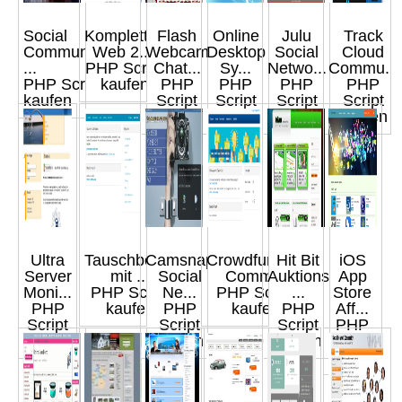
Social
Komplettes
Flash
Online
Julu
Track
Community
Web 2....
Webcam
Desktop
Social
Cloud
...
PHP Script
Chat...
Sy...
Netwo...
Commu...
PHP Script
kaufen
PHP
PHP
PHP
PHP
kaufen
Script
Script
Script
Script
kaufen
kaufen
kaufen
kaufen
Ultra
Tauschbörse
Camsnap
Crowdfunding
Hit Bit
iOS
Server
mit ...
Social
Comm...
Auktions
App
Moni...
PHP Script
Ne...
PHP Script
...
Store
PHP
kaufen
PHP
kaufen
PHP
Aff...
Script
Script
Script
PHP
kaufen
kaufen
kaufen
Script
kaufen