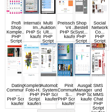
Profi
Internationale
Multi
Preisschlacht
Shop
Social
Shop
Im...
Auktion
V4 ...
Bestell
Network
Komple...
PHP Script
Ult...
PHP Script
Syst...
Co...
PHP
kaufen
PHP
kaufen
PHP
PHP
Script
Script
Script
Script
kaufen
kaufen
kaufen
kaufen
Dating
Kompletter
Automobile
Pinit
Ausgaben
SMS
Community
Foto-H...
System...
Community
Manageme...
und
...
PHP
PHP Script
S...
PHP Script
MMS
PHP Script
Script
kaufen
PHP Script
kaufen
Chat
kaufen
kaufen
kaufen
PHP
Script