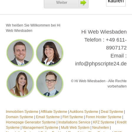
kaufen
Weiter
Wir heißen Sie Willkommen bei Hi
Web Wiesbaden
Hi Web Wiesbaden
Telefon : +49 611-
8907172
Email :
info@phpscripte24.de
© Hi Web Wiesbaden - Alle Rechte
vorbehalten
Immobilien Systeme
|
Affiliate Systeme
|
Auktions Systeme
|
Deal Systeme
|
Domain Systeme
|
Email Systeme
|
Flirt Systeme
|
Foren Hoster Systeme
|
Homepage Generator Systeme
|
Installations Service
|
KFZ Systeme
|
Kredit
Systeme
|
Management Systeme
|
Multi Web System
|
Neuheiten
|