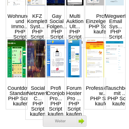
Wohnungs
KFZ
Gay
Multi
Profi
Wegwerf
und
Komplett
Social
Auktion
Einzelgebot...
Email
Immo...
Syst...
Folgen...
Ult...
PHP Script
Sys...
PHP
PHP
PHP
PHP
kaufen
PHP
Script
Script
Script
Script
Script
kaufen
kaufen
kaufen
kaufen
kaufen
Countdown
Social
Profi
Forum
Professioneller
Tauschbö
Standar...
Netzwerk
Cronjob
Hoster
w...
mit ...
PHP Script
C...
Pro...
Pro ...
PHP Script
PHP Scri
kaufen
PHP
PHP
PHP
kaufen
kaufen
Script
Script
Script
kaufen
kaufen
kaufen
Weiter