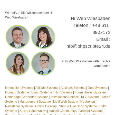
Wir heißen Sie Willkommen bei Hi
Web Wiesbaden
Hi Web Wiesbaden
Telefon : +49 611-
8907172
Email :
info@phpscripte24.de
© Hi Web Wiesbaden - Alle Rechte
vorbehalten
Immobilien Systeme
|
Affiliate Systeme
|
Auktions Systeme
|
Deal Systeme
|
Domain Systeme
|
Email Systeme
|
Flirt Systeme
|
Foren Hoster Systeme
|
Homepage Generator Systeme
|
Installations Service
|
KFZ Systeme
|
Kredit
Systeme
|
Management Systeme
|
Multi Web System
|
Neuheiten
|
Newsletter Systeme
|
Online Desktop
|
Shop & Live Shop Systeme
|
SMS
Systeme
|
Social Communitys
|
Tausch Communitys
|
Vermiet Systeme
|