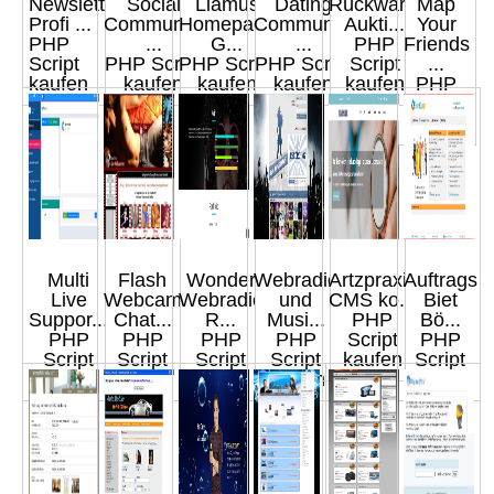
Newsletter
Social
Liamus
Dating
Rückwärts
Map
Profi ...
Community
Homepage
Community
Aukti...
Your
PHP
...
G...
...
PHP
Friends
Script
PHP Script
PHP Script
PHP Script
Script
...
kaufen
kaufen
kaufen
kaufen
kaufen
PHP
Script
kaufen
Multi
Flash
Wonder
Webradio
Artzpraxis
Auftrags
Live
Webcam
Webradio
und
CMS ko...
Biet
Suppor...
Chat...
R...
Musi...
PHP
Bö...
PHP
PHP
PHP
PHP
Script
PHP
Script
Script
Script
Script
kaufen
Script
kaufen
kaufen
kaufen
kaufen
kaufen