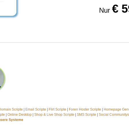
€ 5
Nur
Domain Scripte
|
Email Scripte
|
Flirt Scripte
|
Foren Hoster Scripte
|
Homepage Gener
ipte
|
Online Desktop
|
Shop & Live Shop Scripte
|
SMS Scripte
|
Social Communitys
nsere Systeme