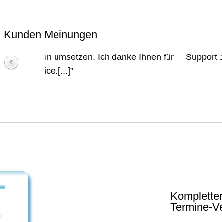
Kunden Meinungen
Ihnen für
Support 1A und verdammt gute Scripte im 
Müller der immer ein offenes Ohr f
Pierre Lan
Kompletter
Termine-Ve