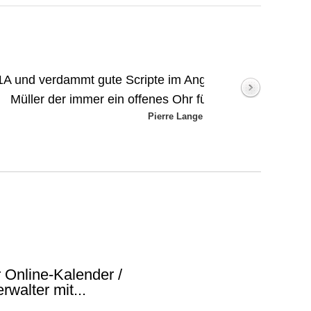
Angebot. Danke nochmal an den Herrn
ür meine Ideen hatte.[...]”
ge
 Online-Kalender /
rwalter mit...