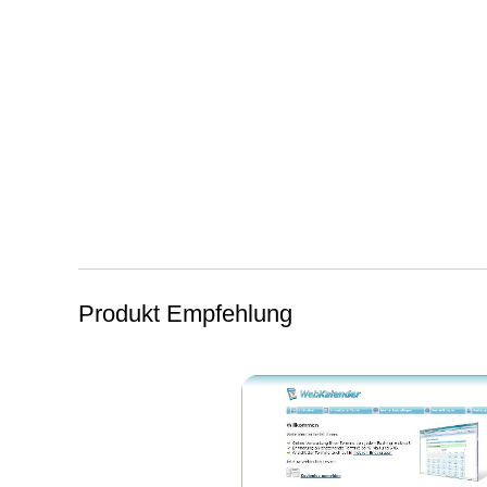
Software konnte ich mein Vorhaben umsetzen. Ich danke 
diesen tollen Service.[...]”
Hans Maurer
Produkt Empfehlung