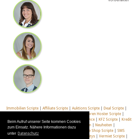
vorbehalten
Immobilien Scripte
|
Affiliate Scripte
|
Auktions Scripte
|
Deal Scripte
|
Domain Scripte
|
Email Scripte
|
Flirt Scripte
|
Foren Hoster Scripte
|
Homepage Generator Scripte
|
Installations Service
|
KFZ Scripte
|
Kredit
Beim Aufruf unserer Seite kommen Cookies
Scripte
|
Management Scripte
|
Multi Web System
|
Neuheiten
|
zum Einsatz. Nähere Informationen dazu
Newsletter Scripte
|
Online Desktop
|
Shop & Live Shop Scripte
|
SMS
unter
Datenschutz
Scripte
|
Social Communitys
|
Tausch Communitys
|
Vermiet Scripte
|