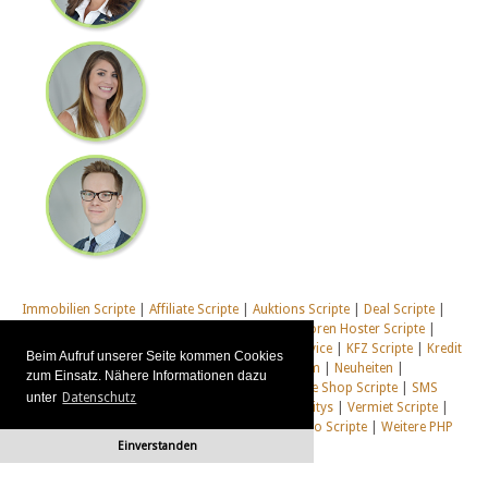
Immobilien Scripte
|
Affiliate Scripte
|
Auktions Scripte
|
Deal Scripte
|
Domain Scripte
|
Email Scripte
|
Flirt Scripte
|
Foren Hoster Scripte
|
Homepage Generator Scripte
|
Installations Service
|
KFZ Scripte
|
Kredit
Beim Aufruf unserer Seite kommen Cookies
Scripte
|
Management Scripte
|
Multi Web System
|
Neuheiten
|
zum Einsatz. Nähere Informationen dazu
Newsletter Scripte
|
Online Desktop
|
Shop & Live Shop Scripte
|
SMS
unter
Datenschutz
Scripte
|
Social Communitys
|
Tausch Communitys
|
Vermiet Scripte
|
Webcam Scripte
|
Webhosting Scripte
|
Webradio Scripte
|
Weitere PHP
Einverstanden
Scripte
|
Alle unsere Systeme