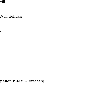
ill
all sichtbar
e
ppelten E-Mail-Adressen)