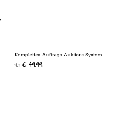
e
Komplettes Auftrags Auktions System
€ 49.99
Nur