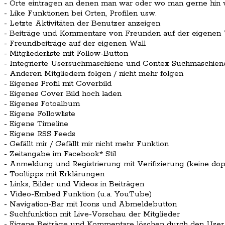
- Orte eintragen an denen man war oder wo man gerne hin w
- Like Funktionen bei Orten, Profilen usw.
- Letzte Aktivitäten der Benutzer anzeigen
- Beiträge und Kommentare von Freunden auf der eigenen W
- Freundbeiträge auf der eigenen Wall
- Mitgliederliste mit Follow-Button
- Integrierte Usersuchmaschiene und Contex Suchmaschien
- Anderen Mitgliedern folgen / nicht mehr folgen
- Eigenes Profil mit Coverbild
- Eigenes Cover Bild hoch laden
- Eigenes Fotoalbum
- Eigene Followliste
- Eigene Timeline
- Eigene RSS Feeds
- Gefällt mir / Gefällt mir nicht mehr Funktion
- Zeitangabe im Facebook* Stil
- Anmeldung und Registrierung mit Verifizierung (keine do
- Tooltipps mit Erklärungen
- Links, Bilder und Videos in Beiträgen
- Video-Embed Funktion (u.a. YouTube)
- Navigation-Bar mit Icons und Abmeldebutton
- Suchfunktion mit Live-Vorschau der Mitglieder
- Eigene Beiträge und Kommentare löschen durch den User