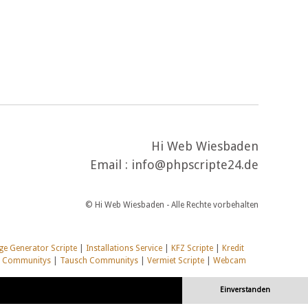
Hi Web Wiesbaden
Email : info@phpscripte24.de
© Hi Web Wiesbaden - Alle Rechte vorbehalten
e Generator Scripte
|
Installations Service
|
KFZ Scripte
|
Kredit
l Communitys
|
Tausch Communitys
|
Vermiet Scripte
|
Webcam
Einverstanden