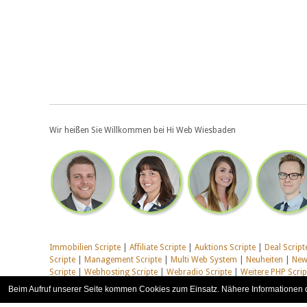
Wir heißen Sie Willkommen bei Hi Web Wiesbaden
Immobilien Scripte
|
Affiliate Scripte
|
Auktions Scripte
|
Deal Script
Scripte
|
Management Scripte
|
Multi Web System
|
Neuheiten
|
News
Scripte
|
Webhosting Scripte
|
Webradio Scripte
|
Weitere PHP Scrip
Beim Aufruf unserer Seite kommen Cookies zum Einsatz. Nähere Informationen 