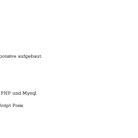
sponsive aufgebaut.
 PHP und Mysql.
ript Preis.