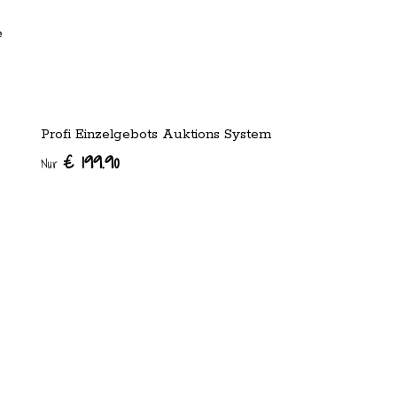
e
Profi Einzelgebots Auktions System
€ 199.90
Nur