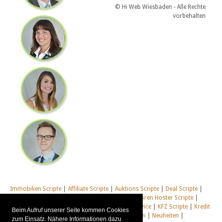
© Hi Web Wiesbaden - Alle Rechte
vorbehalten
Immobilien Scripte
|
Affiliate Scripte
|
Auktions Scripte
|
Deal Scripte
|
Domain Scripte
|
Email Scripte
|
Flirt Scripte
|
Foren Hoster Scripte
|
Homepage Generator Scripte
|
Installations Service
|
KFZ Scripte
|
Kredit
Beim Aufruf unserer Seite kommen Cookies
Scripte
|
Management Scripte
|
Multi Web System
|
Neuheiten
|
zum Einsatz. Nähere Informationen dazu