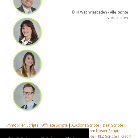
© Hi Web Wiesbaden - Alle Rechte
vorbehalten
Immobilien Scripte
|
Affiliate Scripte
|
Auktions Scripte
|
Deal Scripte
|
Domain Scripte
|
Email Scripte
|
Flirt Scripte
|
Foren Hoster Scripte
|
Homepage Generator Scripte
|
Installations Service
|
KFZ Scripte
|
Kredit