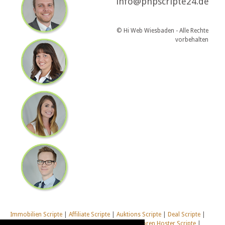
info@phpscripte24.de
© Hi Web Wiesbaden - Alle Rechte
vorbehalten
Immobilien Scripte
|
Affiliate Scripte
|
Auktions Scripte
|
Deal Scripte
|
Domain Scripte
|
Email Scripte
|
Flirt Scripte
|
Foren Hoster Scripte
|