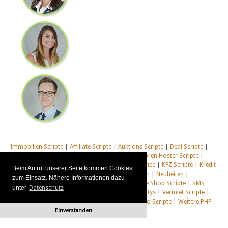
Immobilien Scripte
|
Affiliate Scripte
|
Auktions Scripte
|
Deal Scripte
|
Domain Scripte
|
Email Scripte
|
Flirt Scripte
|
Foren Hoster Scripte
|
Homepage Generator Scripte
|
Installations Service
|
KFZ Scripte
|
Kredit
Beim Aufruf unserer Seite kommen Cookies
Scripte
|
Management Scripte
|
Multi Web System
|
Neuheiten
|
zum Einsatz. Nähere Informationen dazu
Newsletter Scripte
|
Online Desktop
|
Shop & Live Shop Scripte
|
SMS
unter
Datenschutz
Scripte
|
Social Communitys
|
Tausch Communitys
|
Vermiet Scripte
|
Webcam Scripte
|
Webhosting Scripte
|
Webradio Scripte
|
Weitere PHP
Scripte
|
Alle unsere Systeme
Einverstanden