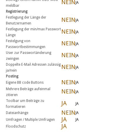
NEIN
JA
meldbar
Registrierung
Festlegung der Länge der
NEIN
JA
Benutzernamen
Festlegung der min/max Passwort
NEIN
JA
Länge
Festelgung von
NEIN
JA
Passwortbestimmungen
User zur Passwortänderung
NEIN
JA
zwingen
Doppelte E-Mail Adressen zulässig
NEIN
JA
ja/nein
Posting
NEIN
Eigene BB code Buttons
JA
Mehrere Beiträge aufeinmal
NEIN
JA
zitieren
Toolbar um Beiträge zu
JA
JA
formatieren
NEIN
Dateianhänge
JA
JA
Umfragen / Multiple Umfragen
JA
JA
Floodschutz