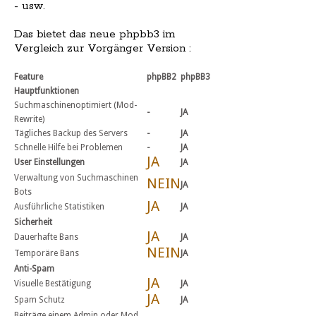
- usw.
Das bietet das neue phpbb3 im
Vergleich zur Vorgänger Version :
Feature
phpBB2
phpBB3
Hauptfunktionen
Suchmaschinenoptimiert (Mod-
-
JA
Rewrite)
Tägliches Backup des Servers
-
JA
Schnelle Hilfe bei Problemen
-
JA
JA
User Einstellungen
JA
Verwaltung von Suchmaschinen
NEIN
JA
Bots
JA
Ausführliche Statistiken
JA
Sicherheit
JA
Dauerhafte Bans
JA
NEIN
Temporäre Bans
JA
Anti-Spam
JA
Visuelle Bestätigung
JA
JA
Spam Schutz
JA
Beiträge einem Admin oder Mod