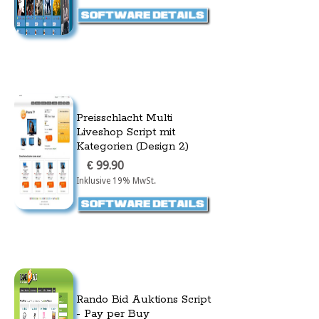
Preisschlacht Multi
Liveshop Script mit
Kategorien (Design 2)
€ 99.90
Inklusive 19% MwSt.
Rando Bid Auktions Script
- Pay per Buy