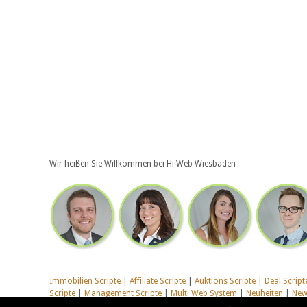
Wir heißen Sie Willkommen bei Hi Web Wiesbaden
Immobilien Scripte
|
Affiliate Scripte
|
Auktions Scripte
|
Deal Script
Scripte
|
Management Scripte
|
Multi Web System
|
Neuheiten
|
News
Scripte
|
Webhosting Scripte
|
Webradio Scripte
|
Weitere PHP Scrip