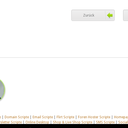
Zurück
e
|
Domain Scripte
|
Email Scripte
|
Flirt Scripte
|
Foren Hoster Scripte
|
Homepag
letter Scripte
|
Online Desktop
|
Shop & Live Shop Scripte
|
SMS Scripte
|
Socia
te
|
Alle unsere Systeme