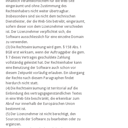
inhaltlich Verantwortlichem für die Web-Site
eingeräumt und ohne Zustimmung des
Rechteinhabers nicht weiter übertragbar.
Insbesondere sind sie nicht dem technischen
Dienstleister, der die Web-Site betreibt, eingeräumt,
sofern dieser von dem Lizenznehmer verschieden
ist. Der Lizenznehmer verpflichtet sich, die
Software ausschliesslich für eine einzelne Domain
zu verwenden.
(3) Die Rechtseinräumung wird gem. § 158 Abs. 1
BGB erst wirksam, wenn der Auftraggeber die gem.
§ 7 dieses Vertrages geschuldete Zahlung
vollständig geleistet hat. Der Rechteinhaber kann
eine Benutzung der Software auch schon vor
diesem Zeitpunkt vorläufig erlauben. Ein übergang
der Rechte nach diesem Paragraphen findet
hierdurch nicht statt.
(4) Die Rechtseinräumung ist territorial auf die
Einbindung des vertragsgegenständlichen Textes
in eine Web-Site beschränkt, die erkennbar zum
Abruf nur innerhalb der Europäischen Union
bestimmt ist.
(5) Der Lizenznehmer ist nicht berechtigt, den
Sourcecode der Software zu bearbeiten oder zu
ergänzen.