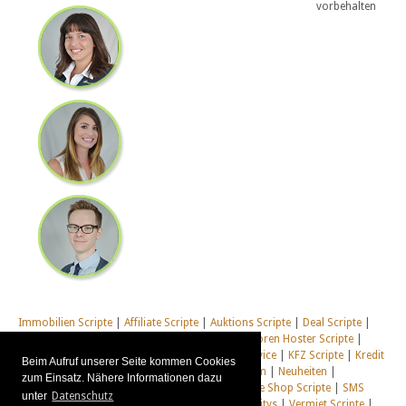
vorbehalten
Immobilien Scripte
|
Affiliate Scripte
|
Auktions Scripte
|
Deal Scripte
|
Domain Scripte
|
Email Scripte
|
Flirt Scripte
|
Foren Hoster Scripte
|
Homepage Generator Scripte
|
Installations Service
|
KFZ Scripte
|
Kredit
Beim Aufruf unserer Seite kommen Cookies
Scripte
|
Management Scripte
|
Multi Web System
|
Neuheiten
|
zum Einsatz. Nähere Informationen dazu
Newsletter Scripte
|
Online Desktop
|
Shop & Live Shop Scripte
|
SMS
unter
Datenschutz
Scripte
|
Social Communitys
|
Tausch Communitys
|
Vermiet Scripte
|