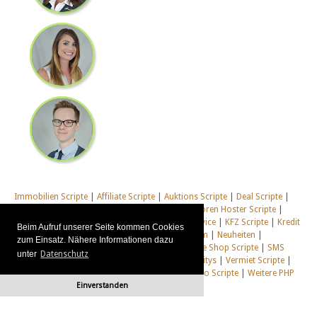
Immobilien Scripte
|
Affiliate Scripte
|
Auktions Scripte
|
Deal Scripte
|
Domain Scripte
|
Email Scripte
|
Flirt Scripte
|
Foren Hoster Scripte
|
Homepage Generator Scripte
|
Installations Service
|
KFZ Scripte
|
Kredit
Beim Aufruf unserer Seite kommen Cookies
Scripte
|
Management Scripte
|
Multi Web System
|
Neuheiten
|
zum Einsatz. Nähere Informationen dazu
Newsletter Scripte
|
Online Desktop
|
Shop & Live Shop Scripte
|
SMS
unter
Datenschutz
Scripte
|
Social Communitys
|
Tausch Communitys
|
Vermiet Scripte
|
Webcam Scripte
|
Webhosting Scripte
|
Webradio Scripte
|
Weitere PHP
Scripte
|
Alle unsere Systeme
Einverstanden