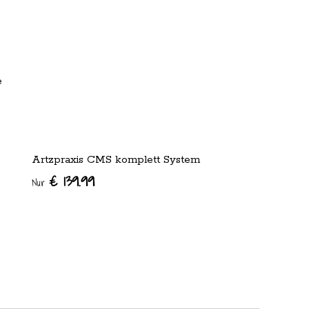
e
Artzpraxis CMS komplett System
€ 139.99
Nur