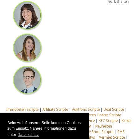
vorbehalten
Immobilien Scripte
|
Affiliate Scripte
|
Auktions Scripte
|
Deal Scripte
|
Domain Scripte
|
Email Scripte
|
Flirt Scripte
|
Foren Hoster Scripte
|
Homepage Generator Scripte
|
Installations Service
|
KFZ Scripte
|
Kredit
Beim Aufruf unserer Seite kommen Cookies
Scripte
|
Management Scripte
|
Multi Web System
|
Neuheiten
|
zum Einsatz. Nähere Informationen dazu
Newsletter Scripte
|
Online Desktop
|
Shop & Live Shop Scripte
|
SMS
unter
Datenschutz
Scripte
|
Social Communitys
|
Tausch Communitys
|
Vermiet Scripte
|