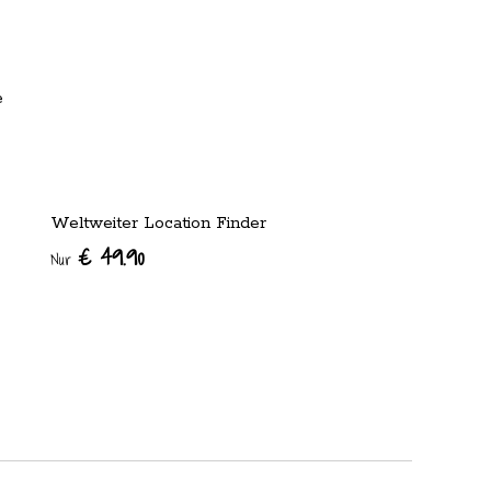
e
Weltweiter Location Finder
€ 49.90
Nur