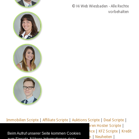
© Hi Web Wiesbaden - Alle Rechte
vorbehalten
Immobilien Scripte
|
Affiliate Scripte
|
Auktions Scripte
|
Deal Scripte
|
Domain Scripte
|
Email Scripte
|
Flirt Scripte
|
Foren Hoster Scripte
|
Homepage Generator Scripte
|
Installations Service
|
KFZ Scripte
|
Kredit
Beim Aufruf unserer Seite kommen Cookies
Scripte
|
Management Scripte
|
Multi Web System
|
Neuheiten
|
zum Einsatz. Nähere Informationen dazu