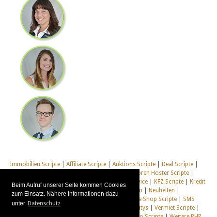
Immobilien Scripte
|
Affiliate Scripte
|
Auktions Scripte
|
Deal Scripte
|
Domain Scripte
|
Email Scripte
|
Flirt Scripte
|
Foren Hoster Scripte
|
Homepage Generator Scripte
|
Installations Service
|
KFZ Scripte
|
Kredit
Beim Aufruf unserer Seite kommen Cookies
Scripte
|
Management Scripte
|
Multi Web System
|
Neuheiten
|
zum Einsatz. Nähere Informationen dazu
Newsletter Scripte
|
Online Desktop
|
Shop & Live Shop Scripte
|
SMS
unter
Datenschutz
Scripte
|
Social Communitys
|
Tausch Communitys
|
Vermiet Scripte
|
Webcam Scripte
|
Webhosting Scripte
|
Webradio Scripte
|
Weitere PHP