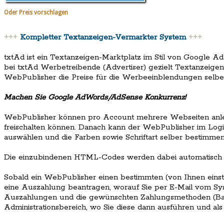
Oder Preis vorschlagen
+++
Kompletter Textanzeigen-Vermarkter System
+++
txtAd ist ein Textanzeigen-Marktplatz im Stil von Google A
bei txtAd Werbetreibende (Advertiser) gezielt Textanzeig
WebPublisher die Preise für die Werbeeinblendungen selb
Machen Sie Google AdWords/AdSense Konkurrenz!
WebPublisher können pro Account mehrere Webseiten anleg
freischalten können. Danach kann der WebPublisher im Log
auswählen und die Farben sowie Schriftart selber bestimmen
Die einzubindenen HTML-Codes werden dabei automatisch er
Sobald ein WebPublisher einen bestimmten (von Ihnen einst
eine Auszahlung beantragen, worauf Sie per E-Mail vom Sys
Auszahlungen und die gewünschten Zahlungsmethoden (Ban
Administrationsbereich, wo Sie diese dann ausführen und al