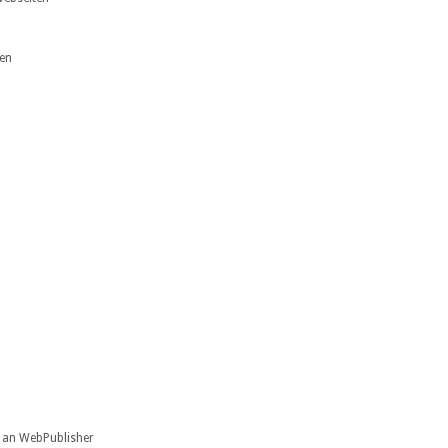
nen
n an WebPublisher