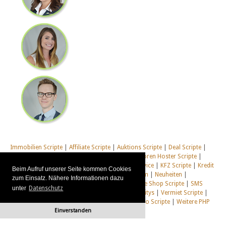
Immobilien Scripte
|
Affiliate Scripte
|
Auktions Scripte
|
Deal Scripte
|
Domain Scripte
|
Email Scripte
|
Flirt Scripte
|
Foren Hoster Scripte
|
Homepage Generator Scripte
|
Installations Service
|
KFZ Scripte
|
Kredit
Beim Aufruf unserer Seite kommen Cookies
Scripte
|
Management Scripte
|
Multi Web System
|
Neuheiten
|
zum Einsatz. Nähere Informationen dazu
Newsletter Scripte
|
Online Desktop
|
Shop & Live Shop Scripte
|
SMS
unter
Datenschutz
Scripte
|
Social Communitys
|
Tausch Communitys
|
Vermiet Scripte
|
Webcam Scripte
|
Webhosting Scripte
|
Webradio Scripte
|
Weitere PHP
Einverstanden
Scripte
|
Alle unsere Systeme