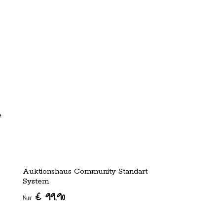
e
Auktionshaus Community Standart
System
€ 99.90
Nur