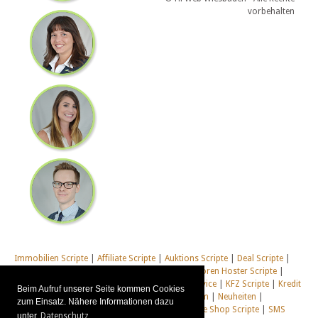
vorbehalten
Immobilien Scripte
|
Affiliate Scripte
|
Auktions Scripte
|
Deal Scripte
|
Domain Scripte
|
Email Scripte
|
Flirt Scripte
|
Foren Hoster Scripte
|
Homepage Generator Scripte
|
Installations Service
|
KFZ Scripte
|
Kredit
Beim Aufruf unserer Seite kommen Cookies
Scripte
|
Management Scripte
|
Multi Web System
|
Neuheiten
|
zum Einsatz. Nähere Informationen dazu
Newsletter Scripte
|
Online Desktop
|
Shop & Live Shop Scripte
|
SMS
unter
Datenschutz