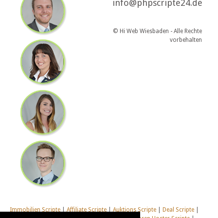
info@phpscripte24.de
© Hi Web Wiesbaden - Alle Rechte
vorbehalten
Immobilien Scripte
|
Affiliate Scripte
|
Auktions Scripte
|
Deal Scripte
|