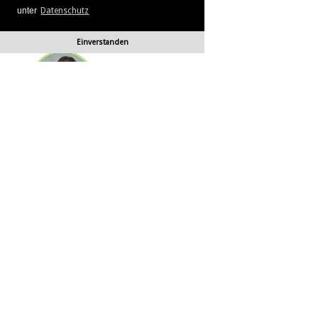
unter
Datenschutz
Einverstanden
Immobilien Scripte
|
Affiliate Scripte
|
Auktions Scripte
|
Deal Scripte
|
Domain Scripte
|
Email Scripte
|
Flirt Scripte
|
Foren Hoster Scripte
|
Homepage Generator Scripte
|
Installations Service
|
KFZ Scripte
|
Kredit
Scripte
|
Management Scripte
|
Multi Web System
|
Neuheiten
|
Newsletter Scripte
|
Online Desktop
|
Shop & Live Shop Scripte
|
SMS
Scripte
|
Social Communitys
|
Tausch Communitys
|
Vermiet Scripte
|
Webcam Scripte
|
Webhosting Scripte
|
Webradio Scripte
|
Weitere PHP
Scripte
|
Alle unsere Systeme