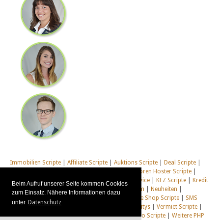
Immobilien Scripte
|
Affiliate Scripte
|
Auktions Scripte
|
Deal Scripte
|
Domain Scripte
|
Email Scripte
|
Flirt Scripte
|
Foren Hoster Scripte
|
Homepage Generator Scripte
|
Installations Service
|
KFZ Scripte
|
Kredit
Beim Aufruf unserer Seite kommen Cookies
Scripte
|
Management Scripte
|
Multi Web System
|
Neuheiten
|
zum Einsatz. Nähere Informationen dazu
Newsletter Scripte
|
Online Desktop
|
Shop & Live Shop Scripte
|
SMS
unter
Datenschutz
Scripte
|
Social Communitys
|
Tausch Communitys
|
Vermiet Scripte
|
Webcam Scripte
|
Webhosting Scripte
|
Webradio Scripte
|
Weitere PHP