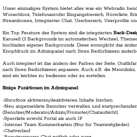
Unser einmaliges System bietet alles was ein Webradio benöt
Wunschbox, Telefonanrufer Eingangsbereich, Hörerliste, Er
Streamboxen, Integrierter Chat, Userbereich, Userprofile un
Ein Top Ferature des System sind die integrierten
Back-Desi
Karusell (3 Backgrounds im automatischen Wechsel, Themen
hochladen eigener Backgrounds. Diese ermöglicht das ände
Knopfdruck im Adminpanel nach Ihren Bedürfnissen änderb
Auch integriert ist das ändern der Farben der Seite, Grafik
nach Ihren Bedürfnissen anpassen. Auch z.B. die Menülinks, 
sind ein leichtes zu bedienen oder zu erstellen.
Einige Funktionen im Adminpanel:
-Shoutbox aktivieren/deaktivieren Inhalte löschen
-Neu angemeldete Benutzer verwalten und enstprechenden
(Benutzer/Moderator/Admin/Promoter/Chataufsicht)
-Sperrliste sowohl Portal als auch IP
-Interner Team Kummerkasten (Nur für Teammitglieder)
-Chatverlauf
-Benutzersperre Chat zeitlich oder ganz