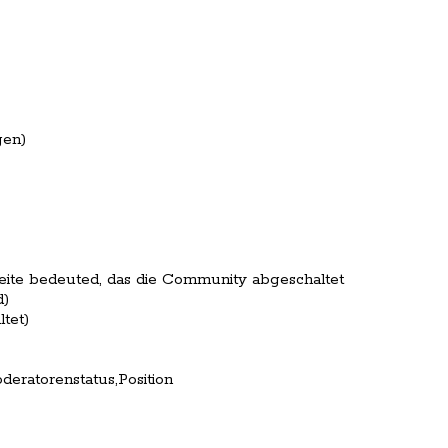
gen)
oseite bedeuted, das die Community abgeschaltet
d)
tet)
deratorenstatus,Position