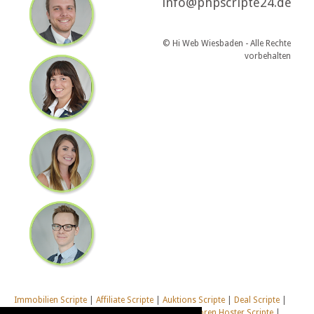
info@phpscripte24.de
© Hi Web Wiesbaden - Alle Rechte
vorbehalten
Immobilien Scripte
|
Affiliate Scripte
|
Auktions Scripte
|
Deal Scripte
|
Domain Scripte
|
Email Scripte
|
Flirt Scripte
|
Foren Hoster Scripte
|