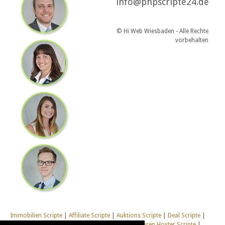
info@phpscripte24.de
© Hi Web Wiesbaden - Alle Rechte
vorbehalten
Immobilien Scripte
|
Affiliate Scripte
|
Auktions Scripte
|
Deal Scripte
|
Domain Scripte
|
Email Scripte
|
Flirt Scripte
|
Foren Hoster Scripte
|