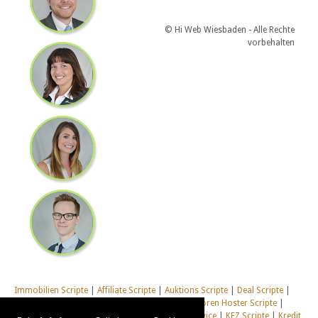
© Hi Web Wiesbaden - Alle Rechte
vorbehalten
Immobilien Scripte
|
Affiliate Scripte
|
Auktions Scripte
|
Deal Scripte
|
Domain Scripte
|
Email Scripte
|
Flirt Scripte
|
Foren Hoster Scripte
|
Homepage Generator Scripte
|
Installations Service
|
KFZ Scripte
|
Kredit