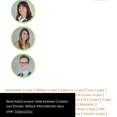
Immobilien Scripte
|
Affiliate Scripte
|
Auktions Scripte
|
Deal Scripte
|
Domain Scripte
|
Email Scripte
|
Flirt Scripte
|
Foren Hoster Scripte
|
Homepage Generator Scripte
|
Installations Service
|
KFZ Scripte
|
Kredit
Beim Aufruf unserer Seite kommen Cookies
Scripte
|
Management Scripte
|
Multi Web System
|
Neuheiten
|
zum Einsatz. Nähere Informationen dazu
Newsletter Scripte
|
Online Desktop
|
Shop & Live Shop Scripte
|
SMS
unter
Datenschutz
Scripte
|
Social Communitys
|
Tausch Communitys
|
Vermiet Scripte
|