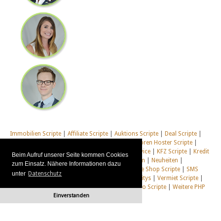
Immobilien Scripte
|
Affiliate Scripte
|
Auktions Scripte
|
Deal Scripte
|
Domain Scripte
|
Email Scripte
|
Flirt Scripte
|
Foren Hoster Scripte
|
Homepage Generator Scripte
|
Installations Service
|
KFZ Scripte
|
Kredit
Beim Aufruf unserer Seite kommen Cookies
Scripte
|
Management Scripte
|
Multi Web System
|
Neuheiten
|
zum Einsatz. Nähere Informationen dazu
Newsletter Scripte
|
Online Desktop
|
Shop & Live Shop Scripte
|
SMS
unter
Datenschutz
Scripte
|
Social Communitys
|
Tausch Communitys
|
Vermiet Scripte
|
Webcam Scripte
|
Webhosting Scripte
|
Webradio Scripte
|
Weitere PHP
Einverstanden
Scripte
|
Alle unsere Systeme