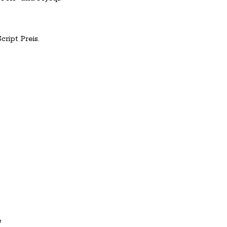
ript Preis.
e