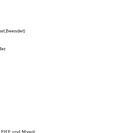
st,Beendet)
fer
 PHP und Mysql.