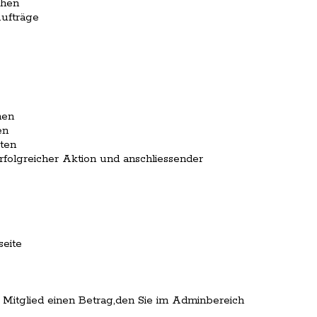
ehen
Aufträge
hen
en
ten
folgreicher Aktion und anschliessender
eite
Mitglied einen Betrag,den Sie im Adminbereich