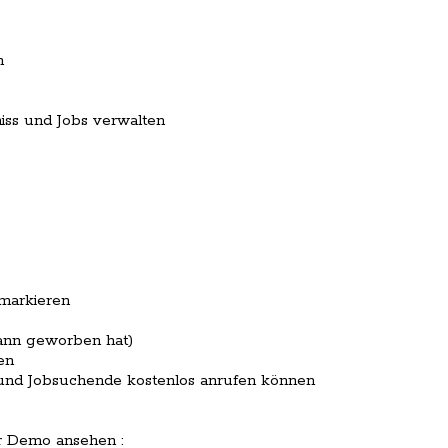
n
niss und Jobs verwalten
 markieren
ann geworben hat)
en
 und Jobsuchende kostenlos anrufen können
er Demo ansehen :