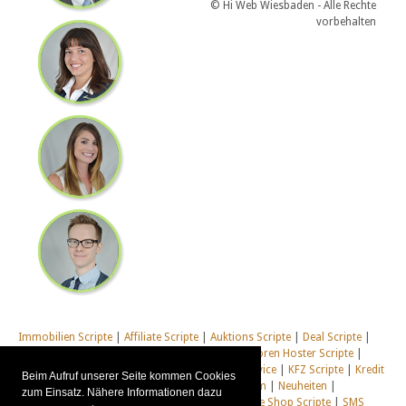
© Hi Web Wiesbaden - Alle Rechte
vorbehalten
Immobilien Scripte
|
Affiliate Scripte
|
Auktions Scripte
|
Deal Scripte
|
Domain Scripte
|
Email Scripte
|
Flirt Scripte
|
Foren Hoster Scripte
|
Homepage Generator Scripte
|
Installations Service
|
KFZ Scripte
|
Kredit
Beim Aufruf unserer Seite kommen Cookies
Scripte
|
Management Scripte
|
Multi Web System
|
Neuheiten
|
zum Einsatz. Nähere Informationen dazu
Newsletter Scripte
|
Online Desktop
|
Shop & Live Shop Scripte
|
SMS