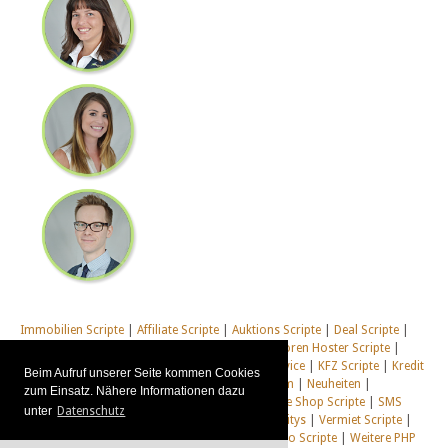
Immobilien Scripte
|
Affiliate Scripte
|
Auktions Scripte
|
Deal Scripte
|
Domain Scripte
|
Email Scripte
|
Flirt Scripte
|
Foren Hoster Scripte
|
Homepage Generator Scripte
|
Installations Service
|
KFZ Scripte
|
Kredit
Beim Aufruf unserer Seite kommen Cookies
Scripte
|
Management Scripte
|
Multi Web System
|
Neuheiten
|
zum Einsatz. Nähere Informationen dazu
Newsletter Scripte
|
Online Desktop
|
Shop & Live Shop Scripte
|
SMS
unter
Datenschutz
Scripte
|
Social Communitys
|
Tausch Communitys
|
Vermiet Scripte
|
Webcam Scripte
|
Webhosting Scripte
|
Webradio Scripte
|
Weitere PHP