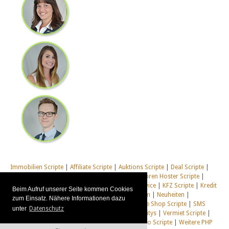
Immobilien Scripte
|
Affiliate Scripte
|
Auktions Scripte
|
Deal Scripte
|
Domain Scripte
|
Email Scripte
|
Flirt Scripte
|
Foren Hoster Scripte
|
Homepage Generator Scripte
|
Installations Service
|
KFZ Scripte
|
Kredit
Beim Aufruf unserer Seite kommen Cookies
Scripte
|
Management Scripte
|
Multi Web System
|
Neuheiten
|
zum Einsatz. Nähere Informationen dazu
Newsletter Scripte
|
Online Desktop
|
Shop & Live Shop Scripte
|
SMS
unter
Datenschutz
Scripte
|
Social Communitys
|
Tausch Communitys
|
Vermiet Scripte
|
Webcam Scripte
|
Webhosting Scripte
|
Webradio Scripte
|
Weitere PHP