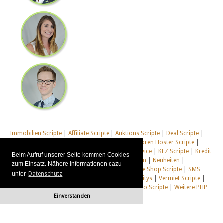
Immobilien Scripte
|
Affiliate Scripte
|
Auktions Scripte
|
Deal Scripte
|
Domain Scripte
|
Email Scripte
|
Flirt Scripte
|
Foren Hoster Scripte
|
Homepage Generator Scripte
|
Installations Service
|
KFZ Scripte
|
Kredit
Beim Aufruf unserer Seite kommen Cookies
Scripte
|
Management Scripte
|
Multi Web System
|
Neuheiten
|
zum Einsatz. Nähere Informationen dazu
Newsletter Scripte
|
Online Desktop
|
Shop & Live Shop Scripte
|
SMS
unter
Datenschutz
Scripte
|
Social Communitys
|
Tausch Communitys
|
Vermiet Scripte
|
Webcam Scripte
|
Webhosting Scripte
|
Webradio Scripte
|
Weitere PHP
Einverstanden
Scripte
|
Alle unsere Systeme