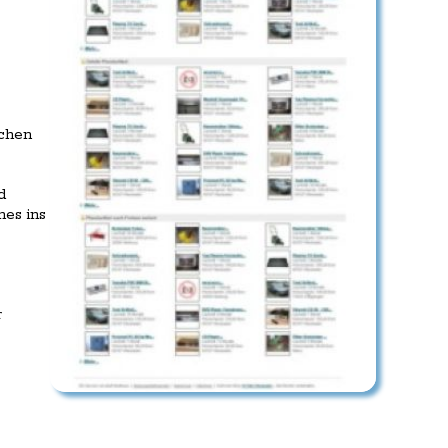
schen
d
nes ins
r