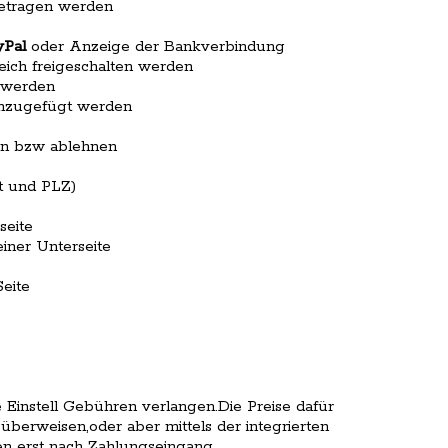
getragen werden
yPal
oder Anzeige der Bankverbindung
eich freigeschalten werden
t werden
inzugefügt werden
en bzw ablehnen
rt und PLZ)
seite
einer Unterseite
Seite
Einstell Gebühren verlangen.Die Preise dafür
überweisen,oder aber mittels der integrierten
nen erst nach Zahlungseingang.