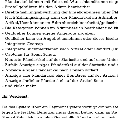
- Pfandartikel können mit Foto und Wunschkonditionen ein
- Einstellgebühren für den Admin bearbeitbar
- Direkte Zahlungsabwicklung der Einsellgebühren über
Pa
- Nach Zahlungseingang kann der Pfandartikel im Adminber
- Artikel/User können im Adminbereich bearbeitet/gelösch
- Die Kategorien können im Adminbereich bearbeitet und h
- Geldgeber können eigene Angebote abgeben
- Geldleiher kann ein Angebot annehmen oder dieses lösch
- Integrierte Geomap
- Integrierte Suchmaschienen nach Artikel oder Standort (O
- Captchas für Spam Schutz
- Neueste Pfandartikel auf der Startseite und auf einer Unter
- Zufalls Anzeige einiger Pfandartikel auf der Startseite und 
- Anzeige einger Pfandartikel nach Preisen sortiert
- Anzeige aller Pfandartikel eines Benutzers auf der Artikel 
- Anzeige ähnlicher Pfandartikel auf der Artikel Seite
- und vieles mehr
Ihr Verdienst :
Da das System über ein Payment System verfügt,können Sie 
legen Sie fest.Der Benutzer muss diesen Betrag dann an Sie 
Paypal Schnittstelle zahlen.Eingestellte Pfandartikel erschei