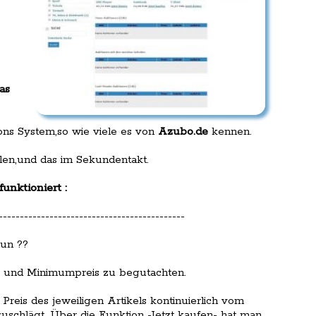
as
ns System,so wie viele es von
Azubo.de
kennen.
llen,und das im Sekundentakt.
nktioniert :
--------------------------------------------
nun ??
t- und Minimumpreis zu begutachten.
Preis des jeweiligen Artikels kontinuierlich vom
zuschlägt. Über die Funktion -Jetzt kaufen- hat man