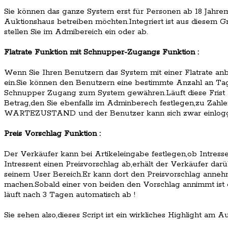
Sie können das ganze System erst für Personen ab 18 Jahre
Auktionshaus betreiben möchten.Integriert ist aus diesem Gr
stellen Sie im Admibereich ein oder ab.
Flatrate Funktion mit Schnupper-Zugangs Funktion :
Wenn Sie Ihren Benutzern das System mit einer Flatrate anb
ein.Sie können den Benutzern eine bestimmte Anzahl an Tag
Schnupper Zugang zum System gewähren.Läuft diese Frist a
Betrag,den Sie ebenfalls im Adminberech festlegen,zu Zahle
WARTEZUSTAND und der Benutzer kann sich zwar einlogge
Preis Vorschlag Funktion :
Der Verkäufer kann bei Artikeleingabe festlegen,ob Intress
Intressent einen Preisvorschlag ab,erhält der Verkäufer darü
seinem User Bereich.Er kann dort den Preisvorschlag anne
machen.Sobald einer von beiden den Vorschlag annimmt ist 
läuft nach 3 Tagen automatisch ab !
Sie sehen also,dieses Script ist ein wirkliches Highlight am 