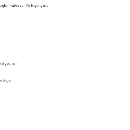
glichkeiten zur Verfügungen :
katgeorien)
estlegen