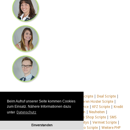
Immobilien Scripte
|
Affiliate Scripte
|
Auktions Scripte
|
Deal Scripte
|
Beim Aufruf unserer Seite kommen Cookies
Domain Scripte
|
Email Scripte
|
Flirt Scripte
|
Foren Hoster Scripte
|
zum Einsatz. Nähere Informationen dazu
Homepage Generator Scripte
|
Installations Service
|
KFZ Scripte
|
Kredit
Scripte
|
Management Scripte
|
Multi Web System
|
Neuheiten
|
unter
Datenschutz
Newsletter Scripte
|
Online Desktop
|
Shop & Live Shop Scripte
|
SMS
Scripte
|
Social Communitys
|
Tausch Communitys
|
Vermiet Scripte
|
Einverstanden
Webcam Scripte
|
Webhosting Scripte
|
Webradio Scripte
|
Weitere PHP