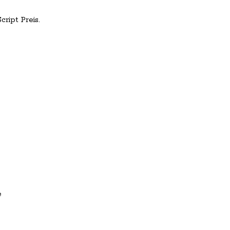
ript Preis.
e