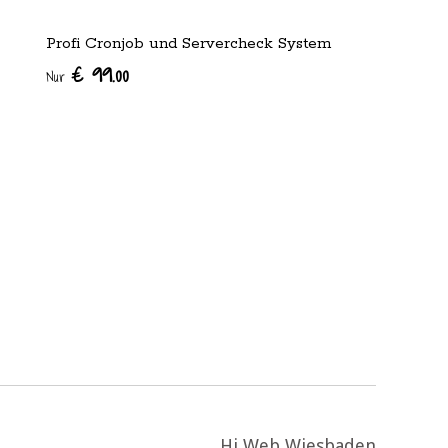
Profi Cronjob und Servercheck System
€ 99.00
Nur
Hi Web Wiesbaden